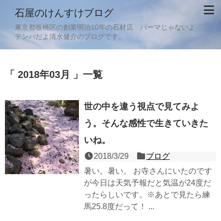
石屋のけんすけブログ
東京都板橋区の創業明治10年の石材店 パーマじゃないよ
テンパだよ清水健介のブログです。
「 2018年03月 」一覧
世の中を違う視点で見てみよ
う。そんな感性で生きていきた
いね。
2018/3/29
ブログ
暑い。暑い。 お寺さんにいたのです
が今日は天気予報だと気温が24度だ
ったらしいです。※あとで見たら練
馬25.8度だって！ ...