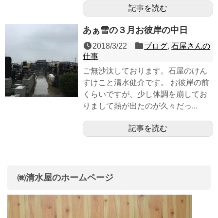
記事を読む
あぁ雪の３月お彼岸の中日
2018/3/22
ブログ
,
石屋さんの
仕事
ご無沙汰しております。石屋のけん
すけこと清水健介です。 お彼岸の前
くらいですが、少し体調を崩してお
りまして熱が出たのが久々だっ...
記事を読む
㈱清水屋のホームページ