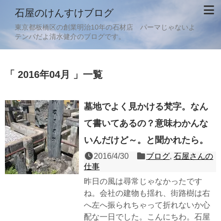
石屋のけんすけブログ
東京都板橋区の創業明治10年の石材店 パーマじゃないよ
テンパだよ清水健介のブログです。
「 2016年04月 」一覧
墓地でよく見かける梵字。なん
て書いてあるの？意味わかんな
いんだけど～。と聞かれたら。
2016/4/30
ブログ
,
石屋さんの
仕事
昨日の風は尋常じゃなかったです
ね。会社の建物も揺れ、街路樹は右
へ左へ振られちゃって折れないか心
配な一日でした。こんにちわ。石屋