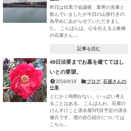
昨日は目黒で会議後、業界の先輩と
飲んでいましたが今日の山形行きの
為早めにあがらせていただきまし
た。 こんばんは。心を伝える上板橋
の石屋さん ...
記事を読む
49日法要までお墓を建ててほし
いとの要望。
2016/4/18
ブログ
,
石屋さんの
仕事
とにかく時間がない。いっぱい考え
ることはある。 こんばんわ。石屋の
けんすけこと清水屋5代目予定の清水
健介です。僕の自己紹介については
こちら...