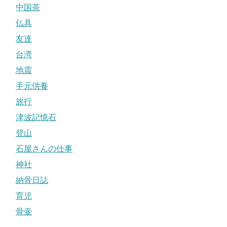
中国茶
仏具
友達
台湾
地震
手元供養
旅行
津波記憶石
登山
石屋さんの仕事
神社
納骨日誌
育児
骨壷