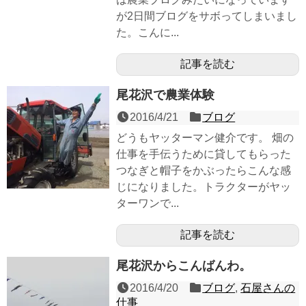
が2日間ブログをサボってしまいまし
た。こんに...
記事を読む
尾花沢で農業体験
2016/4/21
ブログ
どうもヤッターマン健介です。 畑の
仕事を手伝うために貸してもらった
つなぎと帽子をかぶったらこんな感
じになりました。トラクターがヤッ
ターワンで...
記事を読む
尾花沢からこんばんわ。
2016/4/20
ブログ
,
石屋さんの
仕事