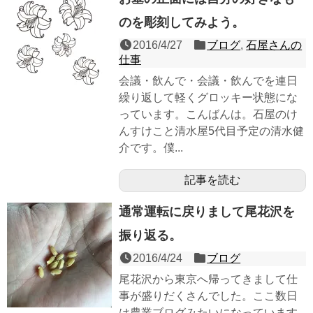
のを彫刻してみよう。
2016/4/27
ブログ
,
石屋さんの
仕事
会議・飲んで・会議・飲んでを連日
繰り返して軽くグロッキー状態にな
っています。こんばんは。石屋のけ
んすけこと清水屋5代目予定の清水健
介です。僕...
記事を読む
通常運転に戻りまして尾花沢を
振り返る。
2016/4/24
ブログ
尾花沢から東京へ帰ってきまして仕
事が盛りだくさんでした。ここ数日
は農業ブログみたいになっています