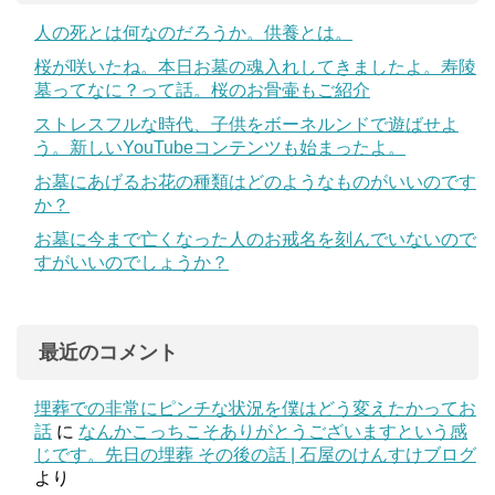
人の死とは何なのだろうか。供養とは。
桜が咲いたね。本日お墓の魂入れしてきましたよ。寿陵
墓ってなに？って話。桜のお骨壷もご紹介
ストレスフルな時代、子供をボーネルンドで遊ばせよ
う。新しいYouTubeコンテンツも始まったよ。
お墓にあげるお花の種類はどのようなものがいいのです
か？
お墓に今まで亡くなった人のお戒名を刻んでいないので
すがいいのでしょうか？
最近のコメント
埋葬での非常にピンチな状況を僕はどう変えたかってお
話
に
なんかこっちこそありがとうございますという感
じです。先日の埋葬 その後の話 | 石屋のけんすけブログ
より