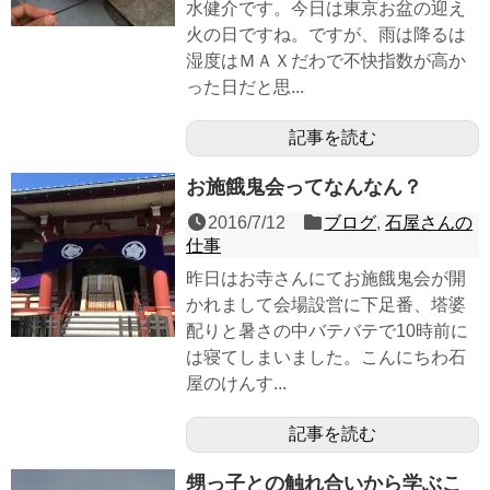
水健介です。今日は東京お盆の迎え
火の日ですね。ですが、雨は降るは
湿度はＭＡＸだわで不快指数が高か
った日だと思...
記事を読む
お施餓鬼会ってなんなん？
2016/7/12
ブログ
,
石屋さんの
仕事
昨日はお寺さんにてお施餓鬼会が開
かれまして会場設営に下足番、塔婆
配りと暑さの中バテバテで10時前に
は寝てしまいました。こんにちわ石
屋のけんす...
記事を読む
甥っ子との触れ合いから学ぶこ