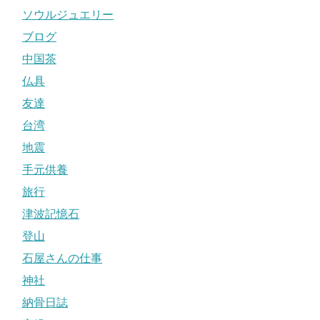
ソウルジュエリー
ブログ
中国茶
仏具
友達
台湾
地震
手元供養
旅行
津波記憶石
登山
石屋さんの仕事
神社
納骨日誌