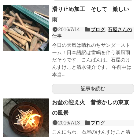
滑り止め加工 そして 激しい
雨
2016/7/14
ブログ
,
石屋さんの
仕事
今日の天気は晴れのちサンダースト
ーム！日本語訳は雷鳴を伴う暴風雨
だそうです。こんばんは。石屋のけ
んすけこと清水健介です。 午前中は
本当...
記事を読む
お盆の迎え火 昔懐かしの東京
の風景
2016/7/13
ブログ
こんにちわ。石屋のけんすけこと清