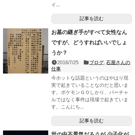
イ...
記事を読む
お墓の継ぎ手がすべて女性なん
ですが、どうすればいいでしょ
うか？
2016/7/25
ブログ
,
石屋さんの
仕事
今ホットな話題というのはやはり現
実で起きていることなのだと思いま
す。ポケモンＧＯしかり、バーチャ
ルではなく事件は現場で起きていま
す。こんにち...
記事を読む
世の中不景気だろうが,少子化が