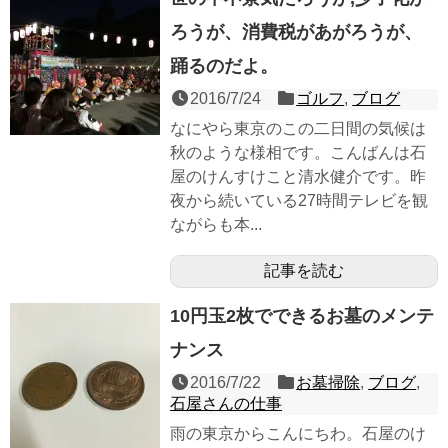
ろうが、消費税があがろうが、
踊るのだよ。
2016/7/24
ゴルフ
,
ブログ
なにやら東京のこの二日間の気候は
秋のような様相です。こんばんは石
屋のけんすけこと清水健介です。昨
夜から続いている27時間テレビを観
ながらも本...
記事を読む
10円玉2枚でできるお墓のメンテ
ナンス
2016/7/22
お墓掃除
,
ブログ
,
石屋さんの仕事
雨の東京からこんにちわ。石屋のけ