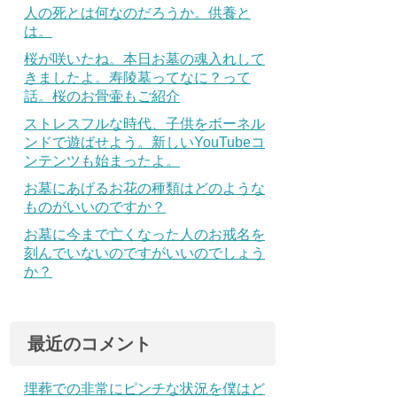
人の死とは何なのだろうか。供養と
は。
桜が咲いたね。本日お墓の魂入れして
きましたよ。寿陵墓ってなに？って
話。桜のお骨壷もご紹介
ストレスフルな時代、子供をボーネル
ンドで遊ばせよう。新しいYouTubeコ
ンテンツも始まったよ。
お墓にあげるお花の種類はどのような
ものがいいのですか？
お墓に今まで亡くなった人のお戒名を
刻んでいないのですがいいのでしょう
か？
最近のコメント
埋葬での非常にピンチな状況を僕はど