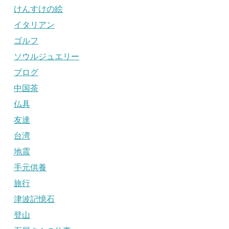
けんすけの絵
イタリアン
ゴルフ
ソウルジュエリー
ブログ
中国茶
仏具
友達
台湾
地震
手元供養
旅行
津波記憶石
登山