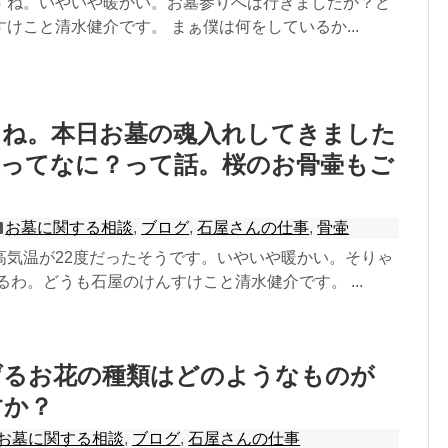
すね。いやいや暖かい。お墓参りへは行きましたか？ど
けこと清水健介です。 まぁ僕は何をしているか...
たね。本日お墓の魂入れしてきました
墓ってなに？って話。桜のお骨壷もご
お墓に関する相談
,
ブログ
,
石屋さんの仕事
,
骨壷
高気温が22度だったそうです。いやいや暖かい。そりゃ
るわ。どうも石屋のけんすけこと清水健介です。 ...
げるお花の種類はどのようなものが
すか？
お墓に関する相談
,
ブログ
,
石屋さんの仕事