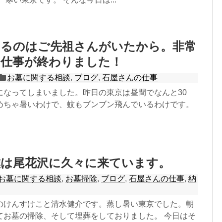
いるのはご先祖さんがいたから。非常
な仕事が終わりました！
お墓に関する相談
,
ブログ
,
石屋さんの仕事
になってしまいました。昨日の東京は昼間でなんと30
めちゃ暑いわけで、蚊もブンブン飛んでいるわけです。
僕は尾花沢に久々に来ています。
お墓に関する相談
,
お墓掃除
,
ブログ
,
石屋さんの仕事
,
納
のけんすけこと清水健介です。蒸し暑い東京でした。朝
てお墓の掃除、そして埋葬をしておりました。 今日はそ