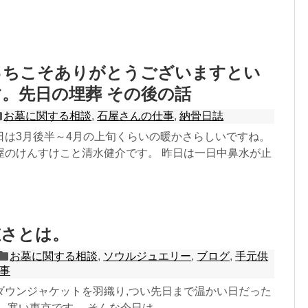
っちこそありがとうございますとい
。先日の埋葬 その後の話
お墓に関する相談
,
石屋さんの仕事
,
納骨日誌
日は3月後半～4月の上旬くらいの暖かさらしいですね。
屋のけんすけこと清水健介です。 昨日は一日中鼻水が止
重さとは。
お墓に関する相談
,
ソウルジュエリー
,
ブログ
,
手元供
事
ダウンジャケットを羽織り,つい先日まで温かい日だった
 寒い東京です。 そんな今日は...