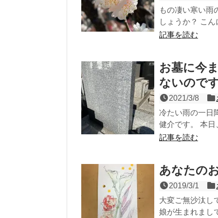
もの凄い寒い雨
しょうか？ こん
記事を読む
お墓に今
ないので
2021/3/8
冷たい雨の一日
健介です。 本日、
記事を読む
あなたの
2019/3/1
大変ご無沙汰し
娘が生まれまし