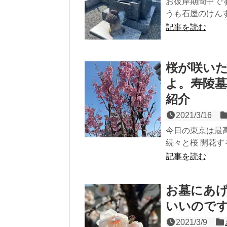
お彼岸期間中で
うも石屋のけんす
記事を読む
桜が咲い
よ。寿陵
紹介
2021/3/16
今日の東京は最
続々と桜 開花す
記事を読む
お墓にあ
いいので
2021/3/9