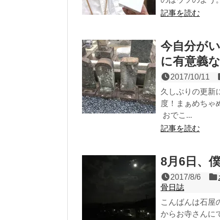
記事を読む
今自分が
に有意義
2017/10/11
久しぶりの更新
度！まぁめちゃ
おでこ...
記事を読む
8月6日、
2017/8/6
骨日誌
こんばんは石屋
からお寺さんに