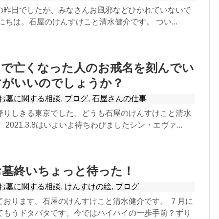
の昨日でしたが、みなさんお風邪などひかれていないで
にちは。石屋のけんすけこと清水健介です。 つい...
まで亡くなった人のお戒名を刻んでい
すがいいのでしょうか？
お墓に関する相談
,
ブログ
,
石屋さんの仕事
降りしきる東京でした。どうも石屋のけんすけこと清水
2021.3.8はいよいよ待ちわびましたシン・エヴァ...
お墓終いちょっと待った！
お墓に関する相談
,
けんすけの絵
,
ブログ
ております。石屋のけんすけこと清水健介です。 ７月に
てもうドタバタです。今ではハイハイの一歩手前？ずり