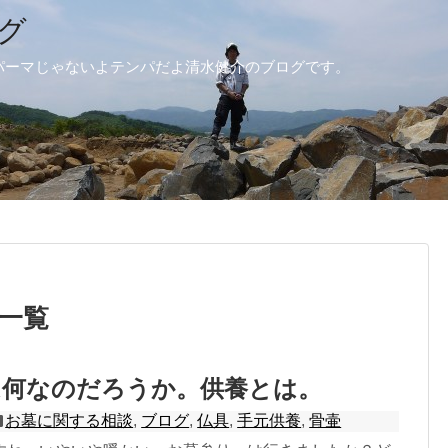
グ
パーマじゃないよテンパだよ清水健介のブログです。
」一覧
は何なのだろうか。供養とは。
お墓に関する相談
,
ブログ
,
仏具
,
手元供養
,
骨壷