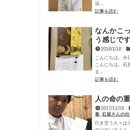
這...
記事を読む
なんかこ
う感じです
2018/1/18
こんにちは。今
こんにちは。石
ま...
記事を読む
人の命の
2017/11/19
養
,
石屋さんの仕
行き交う人々は
のはウソのよう。