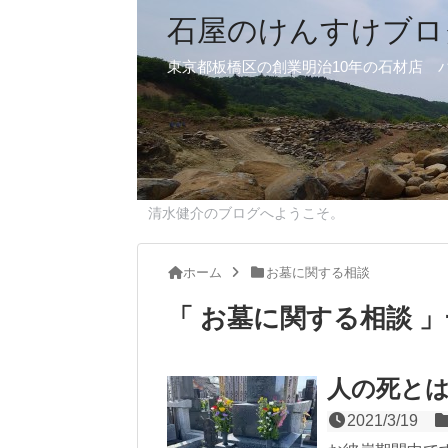
石屋のけんすけブロ
東京都板橋区の創業明治10年の石材店 
清水健介のブログへようこそ。
ホーム
お墓に関する相談
「 お墓に関する相談 
人の死と
2021/3/19