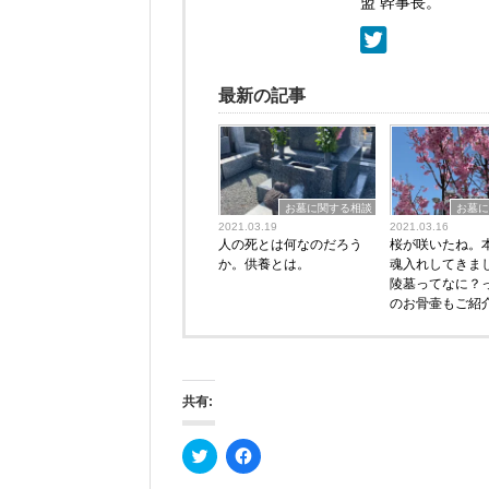
盟 幹事長。
最新の記事
お墓に関する相談
お墓に
2021.03.19
2021.03.16
人の死とは何なのだろう
桜が咲いたね。
か。供養とは。
魂入れしてきま
陵墓ってなに？
のお骨壷もご紹
共有:
ク
F
リ
a
ッ
c