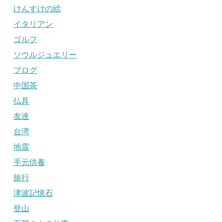
けんすけの絵
イタリアン
ゴルフ
ソウルジュエリー
ブログ
中国茶
仏具
友達
台湾
地震
手元供養
旅行
津波記憶石
登山