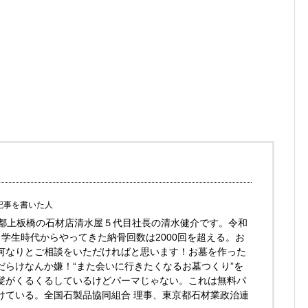
記事を書いた人
京都上板橋の石材店清水屋５代目社長の清水健介です。令和
。学生時代からやってきた納骨回数は2000回を超える。お
何なりとご相談をいただければと思います！お墓を作った
だらけなんか嫌！“また会いに行きたくなるお墓つくり”を
髪がくるくるしているけどパーマじゃない。これは無料パ
けている。全国石製品協同組合 理事、東京都石材業政治連