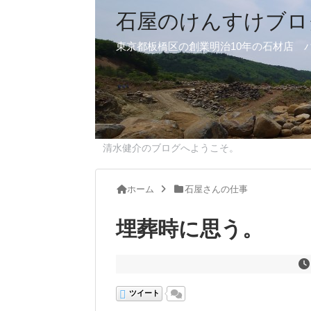
石屋のけんすけブロ
東京都板橋区の創業明治10年の石材店 
清水健介のブログへようこそ。
ホーム
石屋さんの仕事
埋葬時に思う。
ツイート