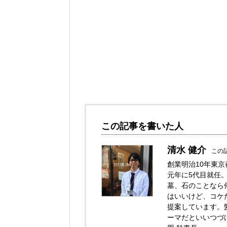
この記事を書いた人
清水 健介
この
創業明治10年東
元年に5代目就任
墓、石のことなら
はいいけど、コケ
提案しています。
ーマだといいつづ