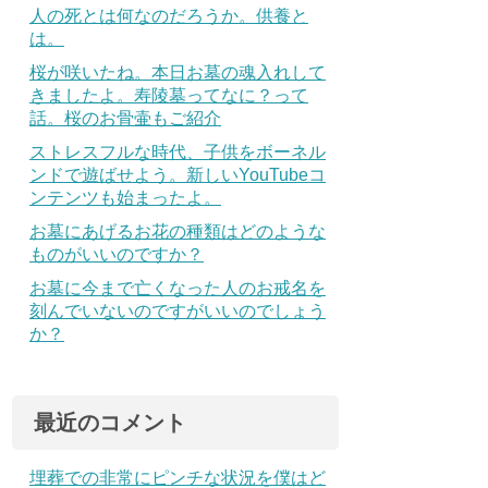
人の死とは何なのだろうか。供養と
は。
桜が咲いたね。本日お墓の魂入れして
きましたよ。寿陵墓ってなに？って
話。桜のお骨壷もご紹介
ストレスフルな時代、子供をボーネル
ンドで遊ばせよう。新しいYouTubeコ
ンテンツも始まったよ。
お墓にあげるお花の種類はどのような
ものがいいのですか？
お墓に今まで亡くなった人のお戒名を
刻んでいないのですがいいのでしょう
か？
最近のコメント
埋葬での非常にピンチな状況を僕はど