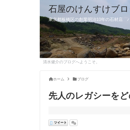
石屋のけんすけブロ
東京都板橋区の創業明治10年の石材店 
清水健介のブログへようこそ。
ホーム
ブログ
先人のレガシーをど
ツイート