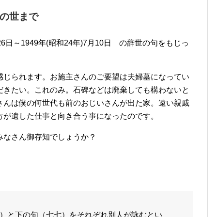
の世まで
26日～1949年(昭和24年)7月10日 の辞世の句をもじっ
感じられます。お施主さんのご要望は夫婦墓になってい
だきたい。これのみ。石碑などは廃棄しても構わないと
さんは僕の何世代も前のおじいさんが出た家。遠い親戚
方が遺した仕事と向き合う事になったのです。
みなさん御存知でしょうか？
）と下の句（七七）をそれぞれ別人が詠むとい