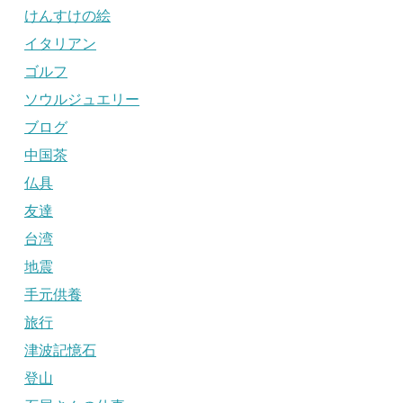
けんすけの絵
イタリアン
ゴルフ
ソウルジュエリー
ブログ
中国茶
仏具
友達
台湾
地震
手元供養
旅行
津波記憶石
登山