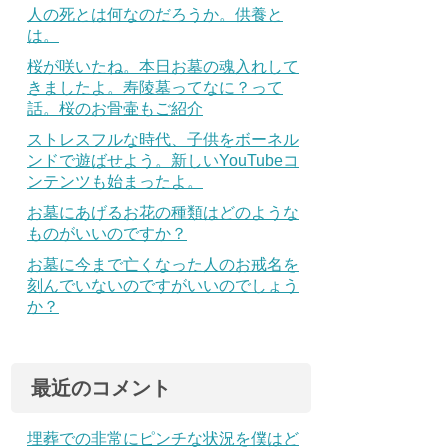
人の死とは何なのだろうか。供養と
は。
桜が咲いたね。本日お墓の魂入れして
きましたよ。寿陵墓ってなに？って
話。桜のお骨壷もご紹介
ストレスフルな時代、子供をボーネル
ンドで遊ばせよう。新しいYouTubeコ
ンテンツも始まったよ。
お墓にあげるお花の種類はどのような
ものがいいのですか？
お墓に今まで亡くなった人のお戒名を
刻んでいないのですがいいのでしょう
か？
最近のコメント
埋葬での非常にピンチな状況を僕はど