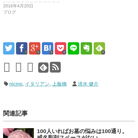
2016年4月20日
ブログ
0
0
0
0
nicino
,
イタリアン
,
上板橋
清水 健介
関連記事
100人いればお墓の悩みは100通り。
戒名彫刻スペースがない。