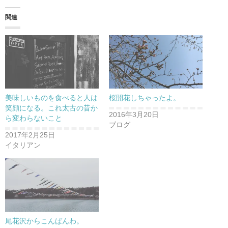
て
o
T
o
w
k
関連
i
で
t
共
t
有
e
す
r
る
で
に
共
は
有
ク
(
リ
新
ッ
し
ク
い
し
美味しいものを食べると人は
桜開花しちゃったよ。
ウ
て
ィ
く
笑顔になる。これ太古の昔か
ン
だ
2016年3月20日
ら変わらないこと
ド
さ
ブログ
ウ
い
で
(
2017年2月25日
開
新
イタリアン
き
し
ま
い
す
ウ
)
ィ
ン
ド
ウ
で
開
き
ま
す
尾花沢からこんばんわ。
)