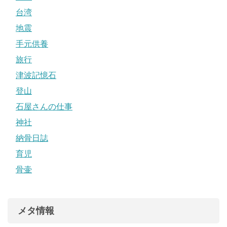
台湾
地震
手元供養
旅行
津波記憶石
登山
石屋さんの仕事
神社
納骨日誌
育児
骨壷
メタ情報