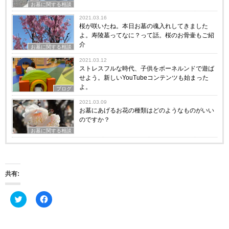
お墓に関する相談
2021.03.16
桜が咲いたね。本日お墓の魂入れしてきました
よ。寿陵墓ってなに？って話。桜のお骨壷もご紹
介
お墓に関する相談
2021.03.12
ストレスフルな時代、子供をボーネルンドで遊ば
せよう。新しいYouTubeコンテンツも始まった
よ。
ブログ
2021.03.09
お墓にあげるお花の種類はどのようなものがいい
のですか？
お墓に関する相談
共有:
ク
F
リ
a
ッ
c
ク
e
し
b