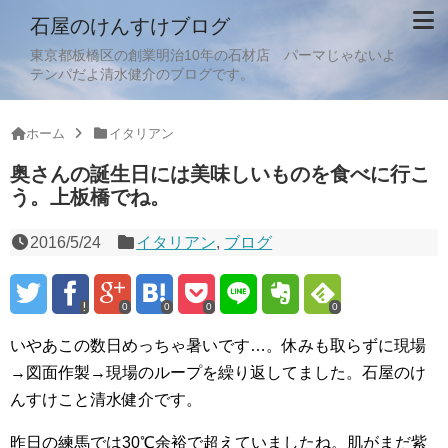
石屋のけんすけブログ
東京都板橋区の創業明治10年の石材店 パーマじゃないよ
テンパだよ清水健介のブログです。
ホーム
イタリアン
奥さんの誕生日には美味しいものを食べに行こ
う。上板橋でね。
2016/5/24
イタリアン
,
ブログ
0
0
0
0
いやあこの数日めっちゃ暑いです…。休みも取らずに現場
→図面作製→現場のループを繰り返してました。石屋のけ
んすけこと清水健介です。
昨日の練馬では30℃余裕で超えていましたね。肌がまだ紫