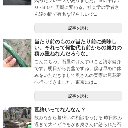
残ったフレーズがありました。世の中は７
０~８０年周期に変わる。社会学の学者さ
ん達の間で有名な説らしいで...
記事を読む
当たり前のものが当たり前に美味し
い。それって何世代も前からの努力の
積み重ねなんだろうな。
こんにちわ。石屋のけんすけこと清水健介
です。明日からお盆ですね。僕は早めに休
みをいただきまして奥さんの実家の尾花沢
へ行ってきました。東京には...
記事を読む
墓終いってなんなん？
飲みながら墓終いの相談をうける 昨日飲み
過ぎて大イビキをかき奥さんに怒られた石