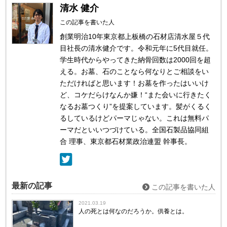
清水 健介
この記事を書いた人
創業明治10年東京都上板橋の石材店清水屋５代
目社長の清水健介です。令和元年に5代目就任。
学生時代からやってきた納骨回数は2000回を超
える。お墓、石のことなら何なりとご相談をい
ただければと思います！お墓を作ったはいいけ
ど、コケだらけなんか嫌！“また会いに行きたく
なるお墓つくり”を提案しています。髪がくるく
るしているけどパーマじゃない。これは無料パ
ーマだといいつづけている。全国石製品協同組
合 理事、東京都石材業政治連盟 幹事長。
最新の記事
この記事を書いた人
2021.03.19
人の死とは何なのだろうか。供養とは。