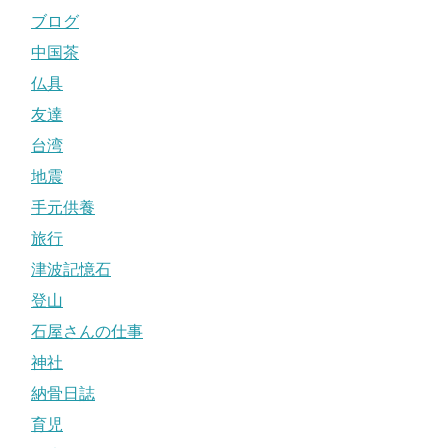
ブログ
中国茶
仏具
友達
台湾
地震
手元供養
旅行
津波記憶石
登山
石屋さんの仕事
神社
納骨日誌
育児