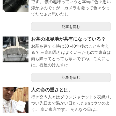
です。 僕の趣味っていうと本当に色々思い
浮かぶのですが、カメラも凝って色々やっ
てたなぁと思いだし...
記事を読む
お墓の境界地が共有になっている？
お墓を建てる時は30~40年後のことも考え
る？ 三寒四温とはよくいったもので東京は
雨も降ってとっても寒いですね。こんにち
は。石屋のけんすけ...
記事を読む
人の命の重さとは。
行き交う人々はダウンジャケットを羽織り,
つい先日まで温かい日だったのはウソのよ
う。 寒い東京です。 そんな今日は...