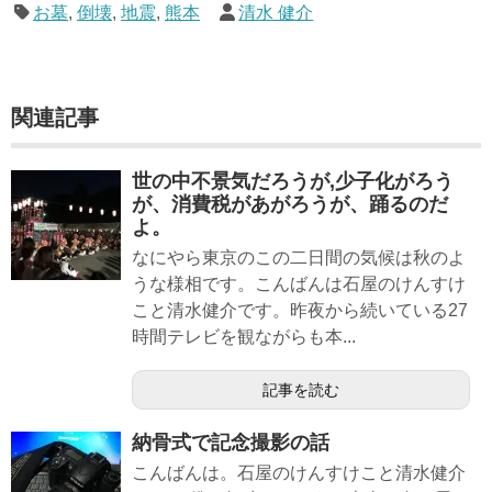
お墓
,
倒壊
,
地震
,
熊本
清水 健介
関連記事
世の中不景気だろうが,少子化がろう
が、消費税があがろうが、踊るのだ
よ。
なにやら東京のこの二日間の気候は秋のよ
うな様相です。こんばんは石屋のけんすけ
こと清水健介です。昨夜から続いている27
時間テレビを観ながらも本...
記事を読む
納骨式で記念撮影の話
こんばんは。石屋のけんすけこと清水健介