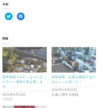
共有:
ク
F
リ
a
ッ
c
ク
e
し
b
て
o
T
o
w
k
関連
i
で
t
共
t
有
e
す
r
る
で
に
共
は
有
ク
(
リ
新
ッ
し
ク
い
し
熊本地震でお亡くなりになっ
鳥取地震 お墓を確認するの
ウ
て
ィ
く
た方々へ哀悼の意を表しま
はちょっと待って！
ン
だ
す。
ド
さ
2016年10月22日
ウ
い
で
(
2016年4月15日
お墓に関する相談
開
新
ブログ
き
し
ま
い
す
ウ