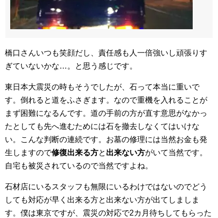
橋口さんいつも笑顔だし、責任感も人一倍強いし頑張りす
ぎていないかな…。と思う感じです。
東日本大震災の時もそうでしたが、石って本当に重いで
す。倒れると道をふさぎます。なので重機を入れることが
まず困難になるんです。道の手前の方が直す意思がなかっ
たとしても先へ進むためには石を撤去しなくてはいけな
い。こんな判断の連続です。お墓の修理には当然お金も発
生しますので
修復出来る方
と
出来ない方
がいて当然です。
自宅も被災されているので当然ですよね。
石材店にいるスタッフも無限にいるわけではないのでどう
しても対応が早く出来る方と出来ない方が出てしましま
す。僕は東京ですが、震災の対応で2カ月待ちしてもらった