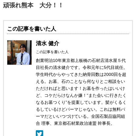
頑張れ熊本 大分！！
この記事を書いた人
清水 健介
この記事を書いた人
創業明治10年東京都上板橋の石材店清水屋５代
目社長の清水健介です。令和元年に5代目就任。
学生時代からやってきた納骨回数は2000回を超
える。お墓、石のことなら何なりとご相談をい
ただければと思います！お墓を作ったはいいけ
ど、コケだらけなんか嫌！“また会いに行きたく
なるお墓つくり”を提案しています。髪がくるく
るしているけどパーマじゃない。これは無料パ
ーマだといいつづけている。全国石製品協同組
合 理事、東京都石材業政治連盟 幹事長。