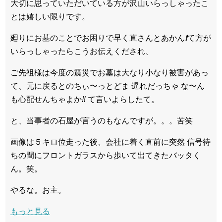
大切に思っていただいている方が沢山いらっしゃったこ
とは嬉しい限りです。
廻りにお墓のことでお困りで早く直さんとあかん
❗️
て方が
いらっしゃったらこうお伝えくだされ、
ご先祖様は今度の震災でお墓は大なり小なり被害があっ
て、元に戻るとのちぃ〜っとどま 遅れだっちゃ な〜ん
も心配せんちゃよか
‼️
て言いよらしたて。
と、当事者の石屋が言うのもなんですが。。。苦笑
画像は５キロ位走った後、会社に着く直前に突然 信号待
ちの間にフロントガラスから歩いて出てきたバッタく
ん。笑。
やるな。お主。
もっと見る