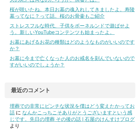
桜が咲いたね。本日お墓の魂入れしてきましたよ。寿陵
墓ってなに？って話。桜のお骨壷もご紹介
ストレスフルな時代、子供をボーネルンドで遊ばせよ
う。新しいYouTubeコンテンツも始まったよ。
お墓にあげるお花の種類はどのようなものがいいのです
か？
お墓に今まで亡くなった人のお戒名を刻んでいないので
すがいいのでしょうか？
最近のコメント
埋葬での非常にピンチな状況を僕はどう変えたかってお
話
に
なんかこっちこそありがとうございますという感
じです。先日の埋葬 その後の話 | 石屋のけんすけブログ
より