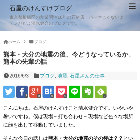
石屋のけんすけブログ
東京都板橋区の創業明治10年の石材店 パーマじゃないよ
テンパだよ清水健介のブログです。
ホーム
ブログ
熊本・大分の地震の後、今どうなっているか。
熊本の先輩の話
2016/6/3
ブログ
,
地震
,
石屋さんの仕事
0
0
0
0
こんにちは。石屋のけんすけこと清水健介です。いやいや
暑いですね。僕は現場～打ち合わせ～現場など色々な場所
に顔を出して移動していました。
そんな今日の話しは
熊本・大分の地震のその後は？？
とい