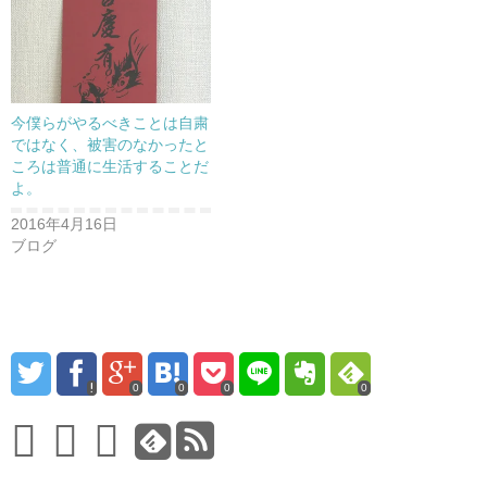
)
ィ
ン
ド
ウ
で
開
き
ま
す
今僕らがやるべきことは自粛
)
ではなく、被害のなかったと
ころは普通に生活することだ
よ。
2016年4月16日
ブログ
0
0
0
0