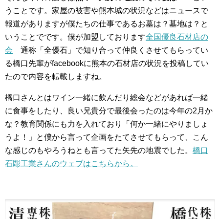
うことです。家屋の被害や熊本城の状況などはニュースで
報道がありますが僕たちの仕事であるお墓は？墓地は？と
いうことでです。僕が加盟しております
全国優良石材店の
会
通称「全優石」で知り合って仲良くさせてもらってい
る橋口先輩がfacebookに熊本の石材店の状況を投稿してい
たので内容を転載しますね。
橋口さんとはワイン一緒に飲んだり総会などがあれば一緒
に食事をしたり、良い兄貴分で最後会ったのは今年の2月か
な？教育関係にも力を入れており「何か一緒にやりましょ
うよ！」と僕から言って企画をたてさせてもらって、こん
な感じのもやろうねとも言ってた矢先の地震でした。
橋口
石彫工業さんのウェブはこちらから。