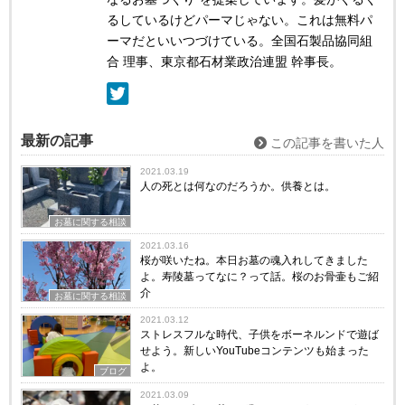
るしているけどパーマじゃない。これは無料パ
ーマだといいつづけている。全国石製品協同組
合 理事、東京都石材業政治連盟 幹事長。
最新の記事
この記事を書いた人
2021.03.19
人の死とは何なのだろうか。供養とは。
お墓に関する相談
2021.03.16
桜が咲いたね。本日お墓の魂入れしてきました
よ。寿陵墓ってなに？って話。桜のお骨壷もご紹
介
お墓に関する相談
2021.03.12
ストレスフルな時代、子供をボーネルンドで遊ば
せよう。新しいYouTubeコンテンツも始まった
よ。
ブログ
2021.03.09