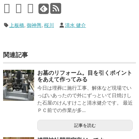
上板橋
,
御神輿
,
桜川
清水 健介
関連記事
お墓のリフォーム。目を引くポイント
をあえて作ってみる
今日は埋葬に施行工事、解体など現場でい
っぱいあったので外にずっといて日焼けし
た石屋のけんすけこと清水健介です。 最近
ＰＣ前での作業が多...
記事を読む