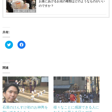
お墓にあげるお花の種類はどのようなものがいい
のですか？
お墓に関する相談
共有:
ク
F
リ
a
ッ
c
ク
e
し
b
て
o
T
o
w
k
関連
i
で
t
共
t
有
e
す
r
る
で
に
共
は
有
ク
(
リ
新
ッ
し
ク
い
し
石屋のけんすけ初のお神輿を
様々なことに感謝できる人に
ウ
て