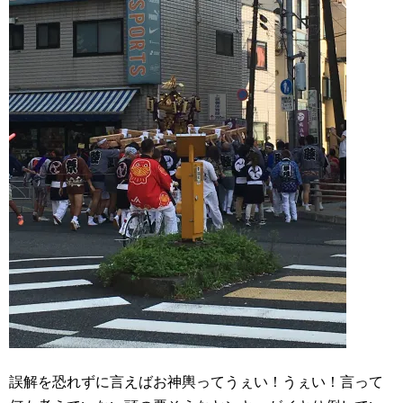
誤解を恐れずに言えばお神輿ってうぇい！うぇい！言って