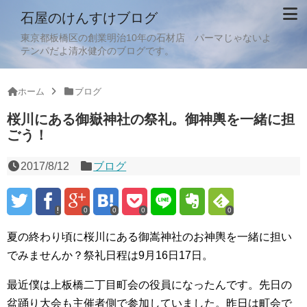
石屋のけんすけブログ
東京都板橋区の創業明治10年の石材店 パーマじゃないよ
テンパだよ清水健介のブログです。
ホーム
ブログ
桜川にある御嶽神社の祭礼。御神輿を一緒に担
ごう！
2017/8/12
ブログ
0
0
0
0
夏の終わり頃に桜川にある御嵩神社のお神輿を一緒に担い
でみませんか？祭礼日程は9月16日17日。
最近僕は上板橋二丁目町会の役員になったんです。先日の
盆踊り大会も主催者側で参加していました。昨日は町会で