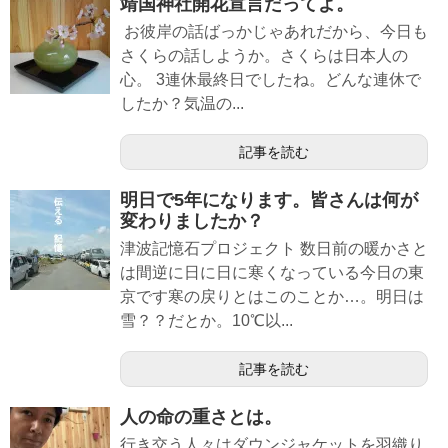
靖国神社開花宣言だってよ。
お彼岸の話ばっかじゃあれだから、今日も
さくらの話しようか。さくらは日本人の
心。 3連休最終日でしたね。どんな連休で
したか？気温の...
記事を読む
明日で5年になります。皆さんは何が
変わりましたか？
津波記憶石プロジェクト 数日前の暖かさと
は間逆に日に日に寒くなっている今日の東
京です寒の戻りとはこのことか…。明日は
雪？？だとか。10℃以...
記事を読む
人の命の重さとは。
行き交う人々はダウンジャケットを羽織り,