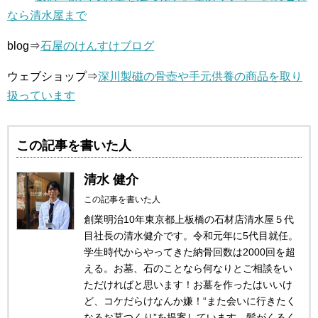
なら清水屋まで
blog⇒
石屋のけんすけブログ
ウェブショップ⇒
深川製磁の骨壺や手元供養の商品を取り
扱っています
この記事を書いた人
清水 健介
この記事を書いた人
創業明治10年東京都上板橋の石材店清水屋５代
目社長の清水健介です。令和元年に5代目就任。
学生時代からやってきた納骨回数は2000回を超
える。お墓、石のことなら何なりとご相談をい
ただければと思います！お墓を作ったはいいけ
ど、コケだらけなんか嫌！“また会いに行きたく
なるお墓つくり”を提案しています。髪がくるく