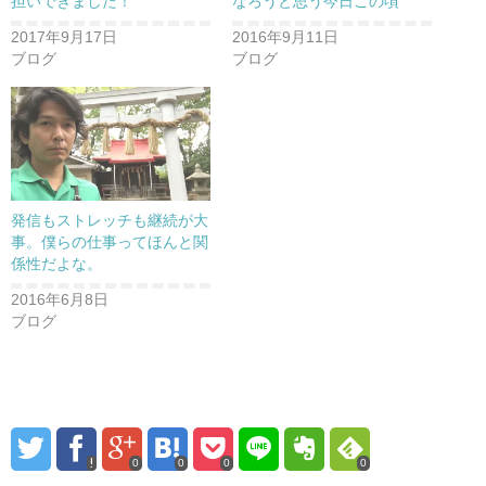
ィ
く
担いできました！
なろうと思う今日この頃
ン
だ
ド
さ
2017年9月17日
2016年9月11日
ウ
い
で
(
ブログ
ブログ
開
新
き
し
ま
い
す
ウ
)
ィ
ン
ド
ウ
で
開
き
発信もストレッチも継続が大
ま
す
事。僕らの仕事ってほんと関
)
係性だよな。
2016年6月8日
ブログ
0
0
0
0