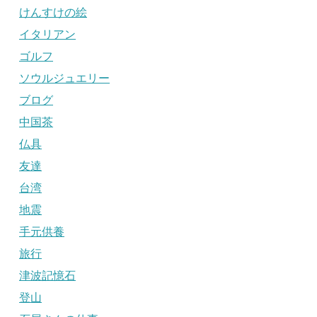
けんすけの絵
イタリアン
ゴルフ
ソウルジュエリー
ブログ
中国茶
仏具
友達
台湾
地震
手元供養
旅行
津波記憶石
登山