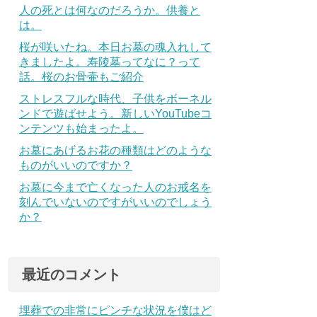
人の死とは何なのだろうか。供養と
は。
桜が咲いたね。本日お墓の魂入れして
きましたよ。寿陵墓ってなに？って
話。桜のお骨壷もご紹介
ストレスフルな時代、子供をボーネル
ンドで遊ばせよう。新しいYouTubeコ
ンテンツも始まったよ。
お墓にあげるお花の種類はどのような
ものがいいのですか？
お墓に今まで亡くなった人のお戒名を
刻んでいないのですがいいのでしょう
か？
最近のコメント
埋葬での非常にピンチな状況を僕はど