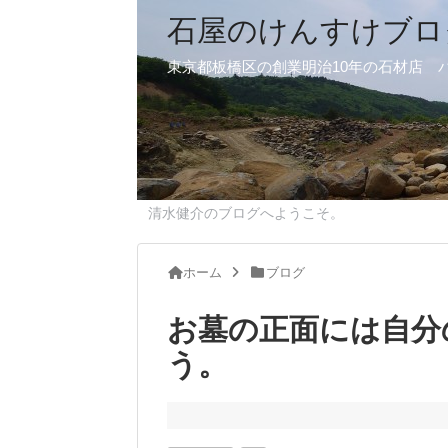
石屋のけんすけブロ
東京都板橋区の創業明治10年の石材店 
清水健介のブログへようこそ。
ホーム
ブログ
お墓の正面には自分
う。