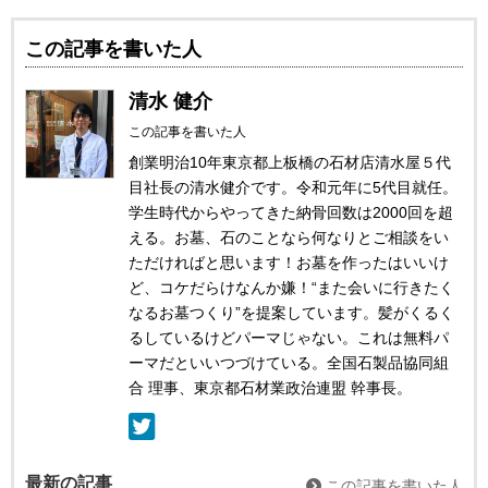
この記事を書いた人
清水 健介
この記事を書いた人
創業明治10年東京都上板橋の石材店清水屋５代
目社長の清水健介です。令和元年に5代目就任。
学生時代からやってきた納骨回数は2000回を超
える。お墓、石のことなら何なりとご相談をい
ただければと思います！お墓を作ったはいいけ
ど、コケだらけなんか嫌！“また会いに行きたく
なるお墓つくり”を提案しています。髪がくるく
るしているけどパーマじゃない。これは無料パ
ーマだといいつづけている。全国石製品協同組
合 理事、東京都石材業政治連盟 幹事長。
最新の記事
この記事を書いた人