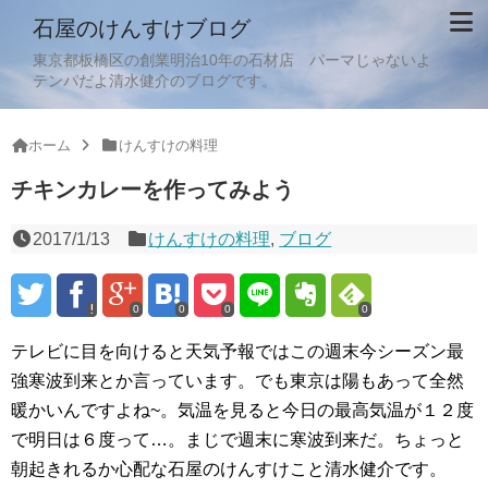
石屋のけんすけブログ
東京都板橋区の創業明治10年の石材店 パーマじゃないよ
テンパだよ清水健介のブログです。
ホーム
けんすけの料理
チキンカレーを作ってみよう
2017/1/13
けんすけの料理
,
ブログ
0
0
0
0
テレビに目を向けると天気予報ではこの週末今シーズン最
強寒波到来とか言っています。でも東京は陽もあって全然
暖かいんですよね~。気温を見ると今日の最高気温が１２度
で明日は６度って…。まじで週末に寒波到来だ。ちょっと
朝起きれるか心配な石屋のけんすけこと清水健介です。