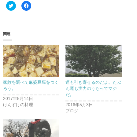
ク
F
リ
a
ッ
c
ク
e
し
b
て
o
T
o
w
k
関連
i
で
t
共
t
有
e
す
r
る
で
に
共
は
有
ク
(
リ
新
ッ
し
ク
い
し
家紋を調べて麻婆豆腐をつく
運も引き寄せるのだよ。たぶ
ウ
て
ィ
く
ろう。
ん運も実力のうちってマジ
ン
だ
だ。
ド
さ
2017年5月14日
ウ
い
で
(
けんすけの料理
2016年5月3日
開
新
ブログ
き
し
ま
い
す
ウ
)
ィ
ン
ド
ウ