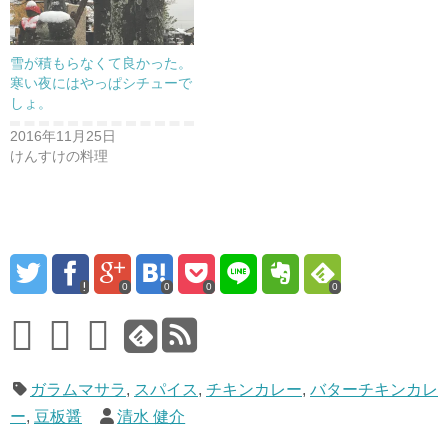
で
開
き
ま
す
雪が積もらなくて良かった。
)
寒い夜にはやっぱシチューで
しょ。
2016年11月25日
けんすけの料理
0
0
0
0
ガラムマサラ
,
スパイス
,
チキンカレー
,
バターチキンカレ
ー
,
豆板醤
清水 健介