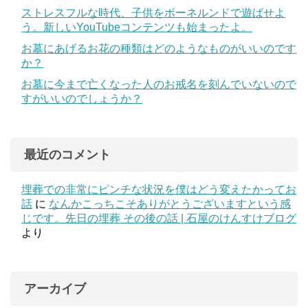
ストレスフルな時代、子供をボーネルンドで遊ばせよ
う。新しいYouTubeコンテンツも始まったよ。
お墓にあげるお花の種類はどのようなものがいいのです
か？
お墓に今まで亡くなった人のお戒名を刻んでいないので
すがいいのでしょうか？
最近のコメント
埋葬での非常にピンチな状況を僕はどう変えたかってお
話
に
なんかこっちこそありがとうございますという感
じです。先日の埋葬 その後の話 | 石屋のけんすけブログ
より
アーカイブ